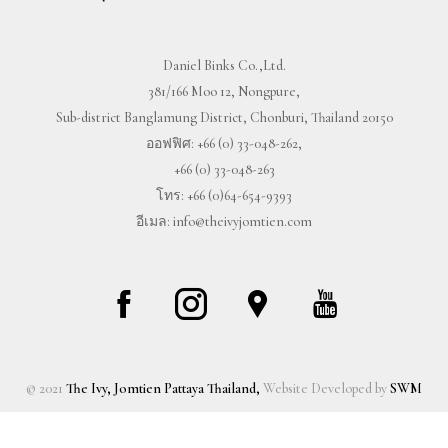
Daniel Binks Co.,Ltd.
381/166 Moo 12, Nongpure,
Sub-district Banglamung District, Chonburi, Thailand 20150
ออฟฟิศ:
+66 (0) 33-048-262
,
+66 (0) 33-048-263
โทร:
+66 (0)64-654-9393
อีเมล:
info@theivyjomtien.com
© 2021
The Ivy, Jomtien Pattaya Thailand,
Website Developed by
SWM